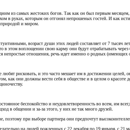
мых жестоких богов. Так как он был первым месяцем, он отв
ом в руках, которым он отгонял непрошеных гостей. И как ист
с природой и миром.
, возраст души этих людей составляет от 7 тысяч лет и в
 в этом воплощении свою карму они будут отрабатывать через бр
тся непростые отношения, речь идет именно о родных (имеющих
сковать, и это часто мешает им в достижении целей, они п
м, как они должны вести себя в обществе и в целом о красоте д
диночеству.
беспокойство и неудовлетворенность во всем, им всегда на
ход в общении и за-за этого, у них не так много друзей.
тому при выборе партнера они предпочтут высокоинтеллек
ательно на людей рожденных с 22 декабря по 19 января, с 21 март