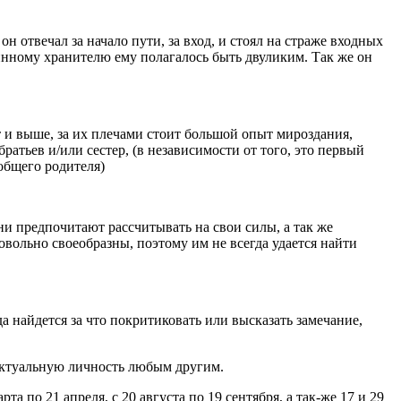
ечал за начало пути, за вход, и стоял на страже входных
инному хранителю ему полагалось быть двуликим. Так же он
ыше, за их плечами стоит большой опыт мироздания,
атьев и/или сестер, (в независимости от того, это первый
 общего родителя)
редпочитают рассчитывать на свои силы, а так же
овольно своеобразны, поэтому им не всегда удается найти
йдется за что покритиковать или высказать замечание,
туальную личность любым другим.
а по 21 апреля, с 20 августа по 19 сентября, а так-же 17 и 29