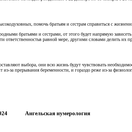
уховных, помочь братьям и сестрам справиться с жизненным
дными братьями и сестрами, от этого будет напрямую зависеть 
сти ответственностьв равной мере, другими словами делить их п
яют выбора, они всю жизнь будут чувствовать необходимость 
т из-за прерывания беременности, и гораздо реже из-за физиоло
024
Ангельская нумерология