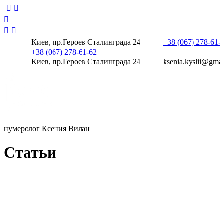
Киев, пр.Героев Сталинграда 24
+38 (067) 278-61
+38 (067) 278-61-62
Киев, пр.Героев Сталинграда 24
ksenia.kyslii@gm
нумеролог Ксения Вилан
С
т
а
т
ь
и