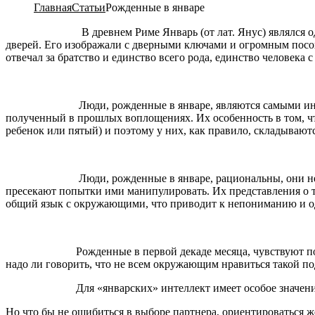
Главная
Статьи
Рожденные в январе
В древнем Риме Январь (от лат. Янус) являлся одним из са
дверей. Его изображали с дверными ключами и огромным посох
отвечал за братство и единство всего рода, единство человека 
Люди, рожденные в январе, являются самыми интуитивными
полученный в прошлых воплощениях. Их особенность в том, что
ребенок или пятый) и поэтому у них, как правило, складываю
Люди, рожденные в январе, рациональны, они не любят ри
пресекают попытки ими манипулировать. Их представления о то
общий язык с окружающими, что приводит к непониманию и о
Рожденные в первой декаде месяца, чувствуют постоянное 
надо ли говорить, что не всем окружающим нравиться такой под
Для «январских» интеллект имеет особое значение, поэ
Но что бы не ошибиться в выборе партнера, ориентироваться жел