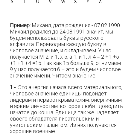
S
T
U
V
W
X
Y
Z
Пример:
Михаил, дата рождения - 07.02.1990.
Михаил родился до 24.08.1991 значит, мы
будем использовать буквы русского
алфавита. Переводим каждую букву в
числовое значение, и складываем. У нас
получается М-2, и-1, х-5, а-1, и-1, л-4 = 2 +1 +5
+1 +1 +4 =15. Так как 15 больше 9, отнимаем
9 у нас получается 6 – это и будем числовое
значение имени. Читаем значение.
1 -
Это энергия начала всего материального,
числовое значение единицы подойдет
лидерам и первооткрывателям, энергичным
и ярким личностям, которое любят доводить
начатое до конца. Единица так же наделяет
своего обладателя писательским и
учительским талантом. Из них получаются
хорошие военные.