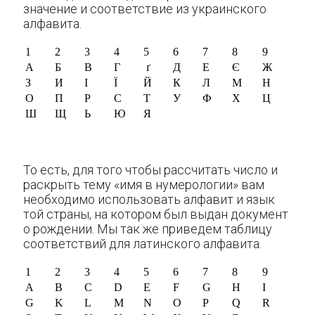
значение и соответствие из украинского
алфавита.
1
2
3
4
5
6
7
8
9
А
Б
В
Г
ґ
Д
Е
Є
Ж
З
И
І
Ї
Й
К
Л
М
Н
О
П
Р
С
Т
У
Ф
Х
Ц
Ш
Щ
Ь
Ю
Я
То есть, для того чтобы рассчитать число и
раскрыть тему «имя в нумерологии» вам
необходимо использовать алфавит и язык
той страны, на котором был выдан документ
о рождении. Мы так же приведем таблицу
соответствий для латинского алфавита.
1
2
3
4
5
6
7
8
9
A
B
C
D
E
F
G
H
I
G
K
L
M
N
O
P
Q
R