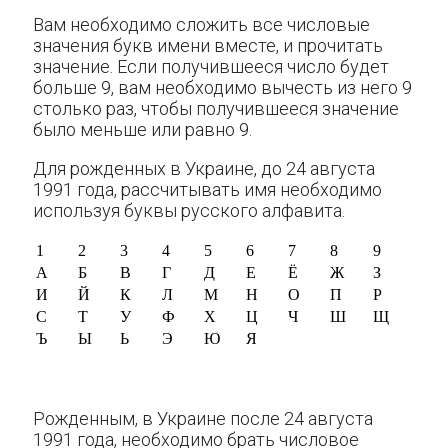
Вам необходимо сложить все числовые
значения букв имени вместе, и прочитать
значение. Если получившееся число будет
больше 9, вам необходимо вычесть из него 9
столько раз, чтобы получившееся значение
было меньше или равно 9.
Для рожденных в Украине, до 24 августа
1991 года, рассчитывать имя необходимо
используя буквы русского алфавита.
1
2
3
4
5
6
7
8
9
А
Б
В
Г
Д
Е
Ё
Ж
З
И
Й
К
Л
М
Н
О
П
Р
С
Т
У
Ф
Х
Ц
Ч
Ш
Щ
Ъ
Ы
Ь
Э
Ю
Я
Рожденным, в Украине после 24 августа
1991 года, необходимо брать числовое